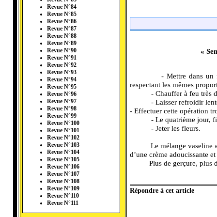
Revue N°84
Revue N°85
Revue N°86
Revue N°87
Revue N°88
Revue N°89
« Sem
Revue N°90
Revue N°91
Revue N°92
Revue N°93
- Mettre dans un f
Revue N°94
respectant les mêmes proport
Revue N°95
- Chauffer à feu très 
Revue N°96
- Laisser refroidir len
Revue N°97
Revue N°98
- Effectuer cette opération tro
Revue N°99
- Le quatrième jour, fi
Revue N°100
- Jeter les fleurs.
Revue N°101
Revue N°102
Le mélange vaseline et
Revue N°103
Revue N°104
d’une crème adoucissante et 
Revue N°105
Plus de gerçure, plus 
Revue N°106
Revue N°107
Revue N°108
Revue N°109
Répondre à cet article
Revue N°110
Revue N°111