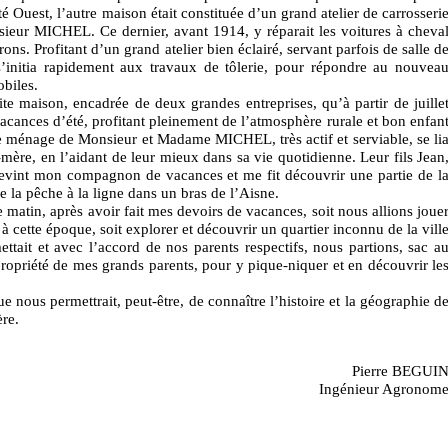
é Ouest, l’autre maison était constituée d’un grand atelier de carrosseri
ieur MICHEL. Ce dernier, avant 1914, y réparait les voitures à cheva
ons. Profitant d’un grand atelier bien éclairé, servant parfois de salle d
nitia rapidement aux travaux de tôlerie, pour répondre au nouvea
biles.
ite maison, encadrée de deux grandes entreprises, qu’à partir de juille
acances d’été, profitant pleinement de l’atmosphère rurale et bon enfan
Le ménage de Monsieur et Madame MICHEL, très actif et serviable, se li
mère, en l’aidant de leur mieux dans sa vie quotidienne. Leur fils Jean
evint mon compagnon de vacances et me fit découvrir une partie de l
 de la pêche à la ligne dans un bras de l’Aisne.
 matin, après avoir fait mes devoirs de vacances, soit nous allions joue
 à cette époque, soit explorer et découvrir un quartier inconnu de la vill
ettait et avec l’accord de nos parents respectifs, nous partions, sac a
propriété de mes grands parents, pour y pique-niquer et en découvrir le
 nous permettrait, peut-être, de connaître l’histoire et la géographie d
ère.
Pierre BEGUI
Ingénieur Agronom