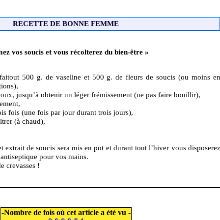
RECETTE DE BONNE FEMME
ez vos soucis et vous récolterez du bien-être »
aitout 500 g. de vaseline et 500 g. de fleurs de soucis (ou moins e
ions),
doux, jusqu’à obtenir un léger frémissement (ne pas faire bouillir),
tement,
is fois (une fois par jour durant trois jours),
ltrer (à chaud),
 extrait de soucis sera mis en pot et durant tout l’hiver vous disposere
antiseptique pour vos mains.
de crevasses !
-Nombre de fois où cet article a été vu -