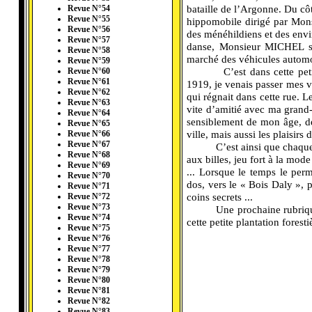
bataille de l’Argonne. Du côt
Revue N°54
Revue N°55
hippomobile dirigé par Mons
Revue N°56
des ménéhildiens et des envir
Revue N°57
danse, Monsieur MICHEL s’i
Revue N°58
marché des véhicules automo
Revue N°59
C’est dans cette pet
Revue N°60
Revue N°61
1919, je venais passer mes v
Revue N°62
qui régnait dans cette rue. 
Revue N°63
vite d’amitié avec ma grand-
Revue N°64
sensiblement de mon âge, d
Revue N°65
ville, mais aussi les plaisirs
Revue N°66
Revue N°67
C’est ainsi que chaque
Revue N°68
aux billes, jeu fort à la mode
Revue N°69
... Lorsque le temps le perm
Revue N°70
dos, vers le « Bois Daly », 
Revue N°71
coins secrets ...
Revue N°72
Revue N°73
Une prochaine rubrique
Revue N°74
cette petite plantation foresti
Revue N°75
Revue N°76
Revue N°77
Revue N°78
Revue N°79
Revue N°80
Revue N°81
Revue N°82
Revue N°83