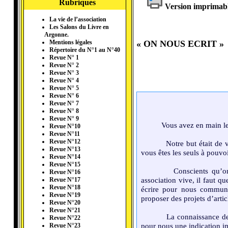
Rubriques
Version imprimab
La vie de l’association
Les Salons du Livre en
Argonne.
« ON NOUS ECRIT »
Mentions légales
Répertoire du N°1 au N°40
Revue N° 1
Revue N° 2
Revue N° 3
Revue N° 4
Revue N° 5
Revue N° 6
Revue N° 7
Revue N° 8
Revue N° 9
Vous avez en main le
Revue N°10
Revue N°11
Revue N°12
Notre but était de
Revue N°13
vous êtes les seuls à pouvoi
Revue N°14
Revue N°15
Conscients qu’o
Revue N°16
association vive, il faut 
Revue N°17
Revue N°18
écrire pour nous communi
Revue N°19
proposer des projets d’artic
Revue N°20
Revue N°21
La connaissance de 
Revue N°22
pour nous une indication i
Revue N°23