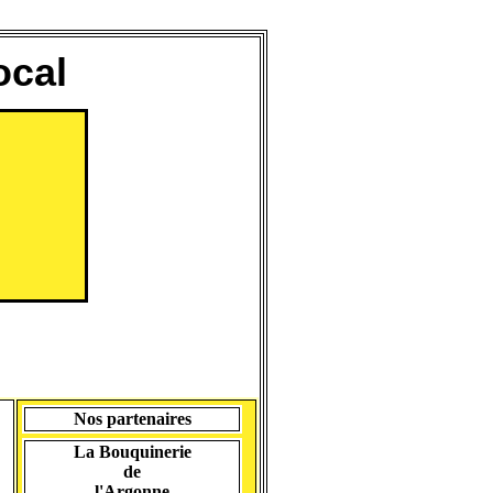
ocal
Nos partenaires
La Bouquinerie
de
l'Argonne