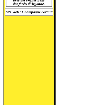
e
l
e
Site Web :
Champagne Giraud
u
t
t
a
,
a
r
e
u
s
e
N
e