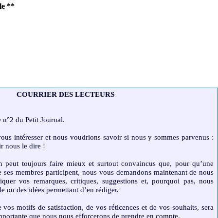
le
**
COURRIER DES LECTEURS
 n°2 du Petit Journal.
 vous intéresser et nous voudrions savoir si nous y sommes parvenus :
r nous le dire !
n peut toujours faire mieux et surtout convaincus que, pour qu’une
que ses membres participent, nous vous demandons maintenant de nous
quer vos remarques, critiques, suggestions et, pourquoi pas, nous
le ou des idées permettant d’en rédiger.
vos motifs de satisfaction, de vos réticences et de vos souhaits, sera
mportante que nous nous efforcerons de prendre en compte.