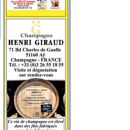
,
e
e
e
t
u
e
e
e
e