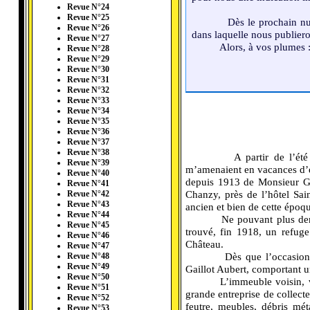
Revue N°24
Revue N°25
Dès le prochain nu
Revue N°26
dans laquelle nous publiero
Revue N°27
Alors, à vos plumes : 
Revue N°28
Revue N°29
Revue N°30
Revue N°31
Revue N°32
Revue N°33
Revue N°34
Revue N°35
Revue N°36
Revue N°37
Revue N°38
A partir de l’ét
Revue N°39
m’amenaient en vacances d’é
Revue N°40
depuis 1913 de Monsieur Gu
Revue N°41
Chanzy, près de l’hôtel Sai
Revue N°42
Revue N°43
ancien et bien de cette époq
Revue N°44
Ne pouvant plus de
Revue N°45
trouvé, fin 1918, un refug
Revue N°46
Château.
Revue N°47
Dès que l’occasion
Revue N°48
Revue N°49
Gaillot Aubert, comportant u
Revue N°50
L’immeuble voisin, v
Revue N°51
grande entreprise de collect
Revue N°52
feutre, meubles, débris mét
Revue N°53