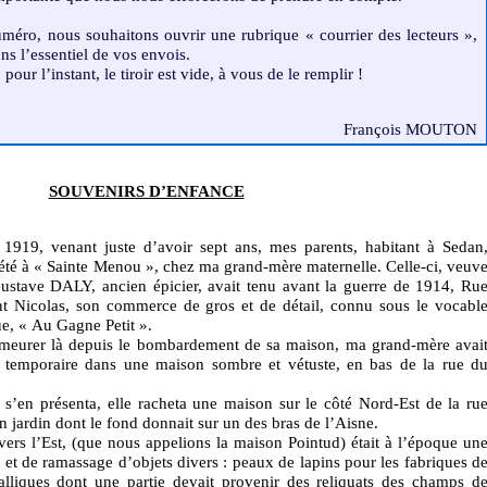
méro, nous souhaitons ouvrir une rubrique « courrier des lecteurs »,
ns l’essentiel de vos envois.
pour l’instant, le tiroir est vide, à vous de le remplir !
François MOUTON
SOUVENIRS D’ENFANCE
é 1919, venant juste d’avoir sept ans, mes parents, habitant à Sedan
té à « Sainte Menou », chez ma grand-mère maternelle. Celle-ci, veuv
stave DALY, ancien épicier, avait tenu avant la guerre de 1914, Ru
nt Nicolas, son commerce de gros et de détail, connu sous le vocabl
ue, « Au Gagne Petit ».
meurer là depuis le bombardement de sa maison, ma grand-mère avai
e temporaire dans une maison sombre et vétuste, en bas de la rue d
 s’en présenta, elle racheta une maison sur le côté Nord-Est de la ru
n jardin dont le fond donnait sur un des bras de l’Aisne.
ers l’Est, (que nous appelions la maison Pointud) était à l’époque un
e et de ramassage d’objets divers : peaux de lapins pour les fabriques d
alliques dont une partie devait provenir des reliquats des champs d