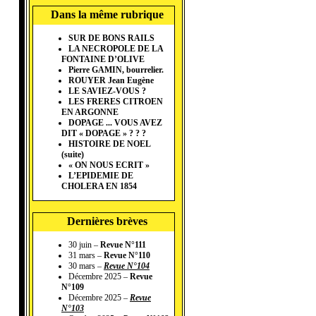
Dans la même rubrique
SUR DE BONS RAILS
LA NECROPOLE DE LA
FONTAINE D’OLIVE
Pierre GAMIN, bourrelier.
ROUYER Jean Eugène
LE SAVIEZ-VOUS ?
LES FRERES CITROEN
EN ARGONNE
DOPAGE ... VOUS AVEZ
DIT « DOPAGE » ? ? ?
HISTOIRE DE NOEL
(suite)
« ON NOUS ECRIT »
L’EPIDEMIE DE
CHOLERA EN 1854
Dernières brèves
30 juin –
Revue N°111
31 mars –
Revue N°110
30 mars –
Revue N°104
Décembre 2025 –
Revue
N°109
Décembre 2025 –
Revue
N°103