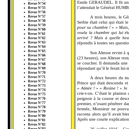
Emile GERAUDEL. Il fit une c
Revue N°54
l’attendait le Général HUMB
Revue N°55
Revue N°56
Revue N°57
---------
A trois heures, le 
Revue N°58
Serbie était celui qui était l
Revue N°59
pour sa chambre !
» «
Mais,
Revue N°60
voulu la chambre qui lui éta
Revue N°61
arrivé ? Mais à quelle heu
Revue N°62
Revue N°63
répondis à toutes ses questio
Revue N°64
Revue N°65
---------
Son Altesse revint à q
Revue N°66
(23 heures), son Altesse rest
Revue N°67
se coucher. Il demanda une th
Revue N°68
répondant qu’il le ferait lu
Revue N°69
Revue N°70
Revue N°71
---------
A deux heures du mati
Revue N°72
Prince qui était descendu et 
Revue N°73
«
Aimée !
» «
Rosine !
» Je 
Revue N°74
crie-t-on. C’était le planton
Revue N°75
peignoir à la course et de
Revue N°76
Revue N°77
premier, n’osant pénétrer da
Revue N°78
fermée, Monsieur ne pouvan
Revue N°79
raconta alors qu’il avait bie
Revue N°80
Après une courte explication
Revue N°81
Revue N°82
---------
26 juillet 1916 - Gr
Revue N°83