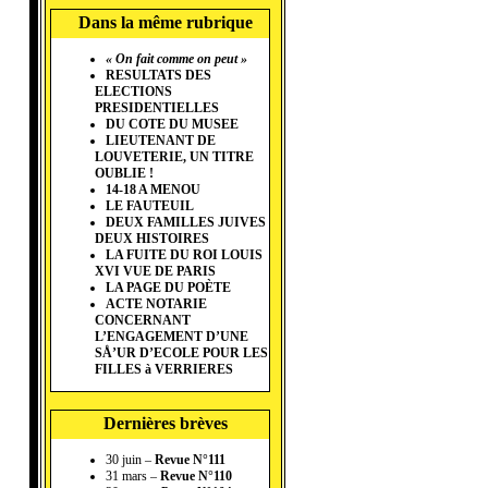
Dans la même rubrique
« On fait comme on peut »
RESULTATS DES
ELECTIONS
PRESIDENTIELLES
DU COTE DU MUSEE
LIEUTENANT DE
LOUVETERIE, UN TITRE
OUBLIE !
14-18 A MENOU
LE FAUTEUIL
DEUX FAMILLES JUIVES
DEUX HISTOIRES
LA FUITE DU ROI LOUIS
XVI VUE DE PARIS
LA PAGE DU POÈTE
ACTE NOTARIE
CONCERNANT
L’ENGAGEMENT D’UNE
SÅ’UR D’ECOLE POUR LES
FILLES à VERRIERES
Dernières brèves
30 juin –
Revue N°111
31 mars –
Revue N°110