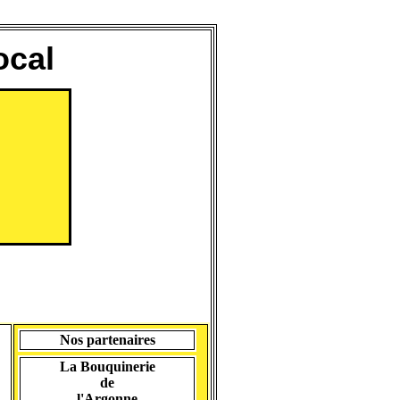
ocal
Nos partenaires
La Bouquinerie
de
l'Argonne