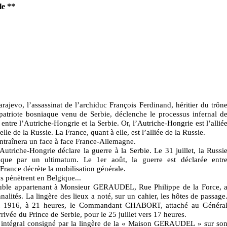
le
**
rajevo, l’assassinat de l’archiduc François Ferdinand, héritier du trôn
iote bosniaque venu de Serbie, déclenche le processus infernal d
t entre l’Autriche-Hongrie et la Serbie. Or, l’Autriche-Hongrie est l’allié
lle de la Russie. La France, quant à elle, est l’alliée de la Russie.
entraînera un face à face France-Allemagne.
’Autriche-Hongrie déclare la guerre à la Serbie. Le 31 juillet, la Russi
lique par un ultimatum. Le 1er août, la guerre est déclarée entr
France décrète la mobilisation générale.
s pénètrent en Belgique...
euble appartenant à Monsieur GERAUDEL, Rue Philippe de la Force, 
lités. La lingère des lieux a noté, sur un cahier, les hôtes de passage
llet 1916, à 21 heures, le Commandant CHABORT, attaché au Généra
ée du Prince de Serbie, pour le 25 juillet vers 17 heures.
te intégral consigné par la lingère de la « Maison GERAUDEL » sur so