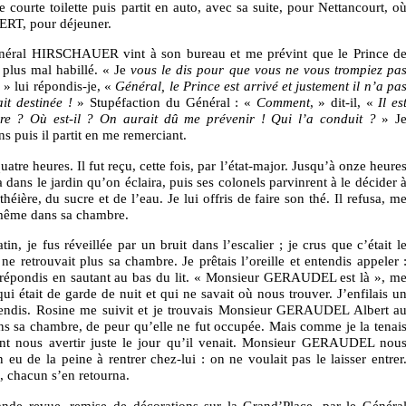
ourte toilette puis partit en auto, avec sa suite, pour Nettancourt, o
ERT, pour déjeuner.
Général HIRSCHAUER vint à son bureau et me prévint que le Prince d
e plus mal habillé. « Je
vous le dis pour que vous ne vous trompiez pa
» lui répondis-je, «
Général, le Prince est arrivé et justement il n’a pa
it destinée !
» Stupéfaction du Général : «
Comment
, » dit-il, «
Il es
re ? Où est-il ?
On aurait dû me prévenir ! Qui l’a conduit ?
» J
ns puis il partit en me remerciant.
uatre heures. Il fut reçu, cette fois, par l’état-major. Jusqu’à onze heure
a dans le jardin qu’on éclaira, puis ses colonels parvinrent à le décider 
éière, du sucre et de l’eau. Je lui offris de faire son thé. Il refusa, m
i-même dans sa chambre.
n, je fus réveillée par un bruit dans l’escalier ; je crus que c’était l
ne retrouvait plus sa chambre. Je prêtais l’oreille et entendis appeler 
répondis en sautant au bas du lit. « Monsieur GERAUDEL est là », m
 qui était de garde de nuit et qui ne savait où nous trouver. J’enfilais u
scendis. Rosine me suivit et je trouvais Monsieur GERAUDEL Albert a
ns sa chambre, de peur qu’elle ne fut occupée. Mais comme je la tenai
t nous avertir juste le jour qu’il venait. Monsieur GERAUDEL nou
n eu de la peine à rentrer chez-lui : on ne voulait pas le laisser entrer
, chacun s’en retourna.
ande revue, remise de décorations sur la Grand’Place, par le Généra