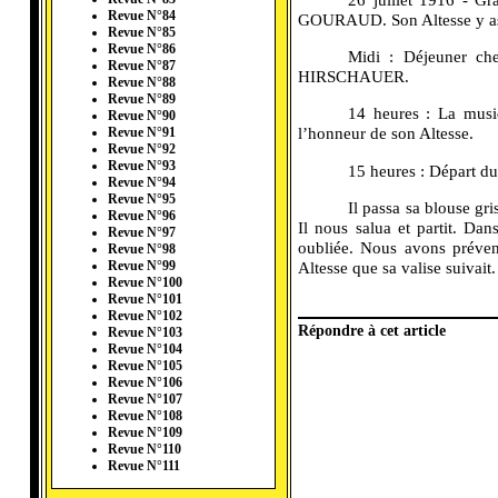
Revue N°84
GOURAUD. Son Altesse y ass
Revue N°85
Revue N°86
---------
Midi : Déjeuner ch
Revue N°87
HIRSCHAUER.
Revue N°88
Revue N°89
---------
14 heures : La musiq
Revue N°90
l’honneur de son Altesse.
Revue N°91
Revue N°92
Revue N°93
---------
15 heures : Départ du
Revue N°94
Revue N°95
---------
Il passa sa blouse gr
Revue N°96
Il nous salua et partit. Dan
Revue N°97
oubliée. Nous avons préven
Revue N°98
Altesse que sa valise suivait.
Revue N°99
Revue N°100
Revue N°101
Revue N°102
Répondre à cet article
Revue N°103
Revue N°104
Revue N°105
Revue N°106
Revue N°107
Revue N°108
Revue N°109
Revue N°110
Revue N°111