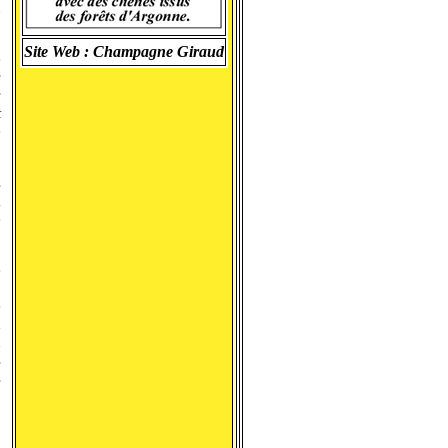
ù
Site Web :
Champagne Giraud
e
s
s
t
e
s
à
e
e
:
e
n
u
s
s
.
l