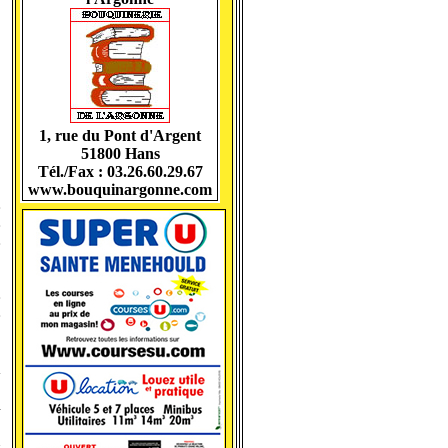
1, rue du Pont d'Argent
51800 Hans
Tél./Fax : 03.26.60.29.67
www.bouquinargonne.com
e
e
e
e
e
a
.
l
n