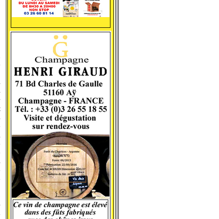
,
,
n
e
,
s
s
e
t
s
e
l
e
e
s
e
e
:
p
e
e