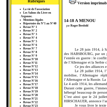
Rubriques
Version imprimab
La vie de l’association
Les Salons du Livre en
Argonne.
14-18 A MENOU
Mentions légales
Répertoire du N°1 au N°40
par
Roger Berdold
Revue N° 1
Revue N° 2
Revue N° 3
Revue N° 4
Revue N° 5
Revue N° 6
Revue N° 7
---------
Le 28 juin 1914, à Sa
Revue N° 8
des HABSBOURG, par un patr
Revue N° 9
l’entrée en guerre : le confli
Revue N°10
de l’Allemagne et la Serbie ce
Revue N°11
---------
Ce jeu des alliances 
Revue N°12
Revue N°13
---------
Le 28 juillet 1914, l
Revue N°14
mobilise, l’Allemagne rép
Revue N°15
l’Allemagne et la Russie. La 
Revue N°16
Le 4 août 1914, les allemand
Revue N°17
Durant cette guerre, l’imm
Revue N°18
Revue N°19
hébergé beaucoup de personna
Revue N°20
C’est ainsi que le 24 jui
Revue N°21
HIRSCHAUER, annonce l’arriv
Revue N°22
---------
Je vous livre le tex
Revue N°23