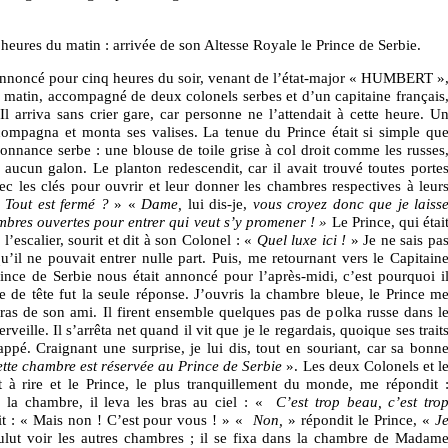
 heures du matin : arrivée de son Altesse Royale le Prince de Serbie.
 annoncé pour cinq heures du soir, venant de l’état-major « HUMBERT »
le matin, accompagné de deux colonels serbes et d’un capitaine français
Il arriva sans crier gare, car personne ne l’attendait à cette heure. U
ccompagna et monta ses valises. La tenue du Prince était si simple qu
nnance serbe : une blouse de toile grise à col droit comme les russes
aucun galon. Le planton redescendit, car il avait trouvé toutes porte
ec les clés pour ouvrir et leur donner les chambres respectives à leur
«
Tout est fermé ?
» «
Dame,
lui dis-je,
vous croyez donc que je laiss
mbres ouvertes pour entrer qui veut s’y promener ! »
Le Prince, qui étai
 l’escalier, sourit et dit à son Colonel : «
Quel luxe ici !
» Je ne sais pa
u’il ne pouvait entrer nulle part. Puis, me retournant vers le Capitain
Prince de Serbie nous était annoncé pour l’après-midi, c’est pourquoi i
e de tête fut la seule réponse. J’ouvris la chambre bleue, le Prince m
bras de son ami. Il firent ensemble quelques pas de polka russe dans l
erveille. Il s’arrêta net quand il vit que je le regardais, quoique ses trait
appé. Craignant une surprise, je lui dis, tout en souriant, car sa bonn
tte chambre est réservée au Prince de Serbie
». Les deux Colonels et l
t à rire et le Prince, le plus tranquillement du monde, me répondit 
 la chambre, il leva les bras au ciel : «
C’est trop beau, c’est tro
t : « Mais non ! C’est pour vous ! » «
Non,
» répondit le Prince, «
J
oulut voir les autres chambres ; il se fixa dans la chambre de Madam