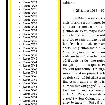
cahier :
Revue N°24
Revue N°25
Revue N°26
---------
« 25 juillet 1916 - 10
Revue N°27
Revue N°28
---------
Le Prince nous était
Revue N°29
mais il arriva à dix heures 
Revue N°30
qui était un ami du Prince. 
Revue N°31
planton de l’état-major l’a
Revue N°32
Revue N°33
nous le prîmes pour une ordo
Revue N°34
une toque sans ornement ni 
Revue N°35
fermées. Je montai, juste av
Revue N°36
chefs. Le planton me dit : 
Revue N°37
toutes les portes de mes cha
Revue N°38
Revue N°39
assis sur le coffre en haut de
Revue N°40
où il avait vu du luxe puisq
Revue N°41
français, je lui dis que le 
Revue N°42
trouvait tout fermé. Un sign
Revue N°43
suivant, tout en prenant le 
Revue N°44
Revue N°45
couloir ciré. Eà lui allait à m
Revue N°46
fins et son genre m’aient fr
Revue N°47
humeur m’avait gagné : «
Ce
Revue N°48
Capitaine français se miren
Revue N°49
«
Ah !
» Puis, entrant dans
Revue N°50
Revue N°51
grand !
» Son Colonel lui di
Revue N°52
vous la laisse
». Puis, il v
Revue N°53