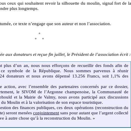
tous ceux qui souhaitent revoir la silhouette du moulin, signal fort de l
endre plus longtemps.
mée, ce texte n’engage que son auteur et non l’association.
°
°
—
°
e aux donateurs et reçue fin juillet, le Président de l’association écrit :
t plus d’un an, nous nous efforçons de recueillir des fonds afin de
te ce symbole de la République. Nous sommes parvenus à réunir
24 donateurs et nous avons dépensé 13.256 Francs, soit 1,1% des
te action, avec l’ensemble des partenaires concernés par ce dossier,
partement, le SIVOM de l’Argonne champenoise, la Communauté de
ould et la Mairie de Valmy, nous avons participé aux discussions
n du Moulin et à la valorisation de son espace touristique.
gestion des finances publiques, ces deux opérations (reconstruction du
ite) seront menées
conjointement
sans pour autant que l’argent collecté
rve à autre chose qu’à la reconstruction du Moulin. »