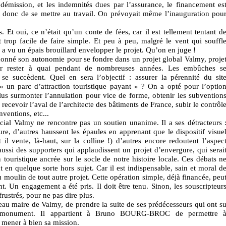
ssion, et les indemnités dues par l’assurance, le financement es
it donc de se mettre au travail. On prévoyait même l’inauguration pou
. Et oui, ce n’était qu’un conte de fées, car il est tellement tentant d
t trop facile de faire simple. Et peu à peu, malgré le vent qui souffl
 a vu un épais brouillard envelopper le projet. Qu’on en juge !
donné son autonomie pour se fondre dans un projet global Valmy, proje
ur rester à quai pendant de nombreuses années. Les embûches s
s se succèdent. Quel en sera l’objectif : assurer la pérennité du sit
 un parc d’attraction touristique payant » ? On a opté pour l’optio
lus surmonter l’annulation pour vice de forme, obtenir les subvention
 recevoir l’aval de l’architecte des bâtiments de France, subir le contrôl
nventions, etc...
ial Valmy ne rencontre pas un soutien unanime. Il a ses détracteurs 
re, d’autres haussent les épaules en apprenant que le dispositif visue
t il vente, là-haut, sur la colline !) d’autres encore redoutent l’aspec
ussi des supporters qui applaudissent un projet d’envergure, qui serai
 touristique ancrée sur le socle de notre histoire locale. Ces débats n
t en quelque sorte hors sujet. Car il est indispensable, sain et moral d
u moulin de tout autre projet. Cette opération simple, déjà financée, peu
. Un engagement a été pris. Il doit être tenu. Sinon, les souscripteur
 frustrés, pour ne pas dire plus.
eau maire de Valmy, de prendre la suite de ses prédécesseurs qui ont s
ce monument. Il appartient à Bruno BOURG-BROC de permettre 
e mener à bien sa mission.