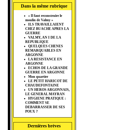
Dans la même rubrique
« Il faut reconstruire le
moulin de Valmy »
ILS TRAVAILLAIENT
CHEZ BUACHE APRES LA
GUERRE
VALMY, AN I DE LA
REPUBLIQUE
QUELQUES CHENES
REMARQUABLES EN
ARGONNE
LA RESISTANCE EN
ARGONNE
ECHOS DE LA GRANDE
GUERRE EN ARGONNE
Mon quartier
LE PETIT HARICOT DE
CHAUDEFONTAINE
UN HEROS ARGONNAIS,
LE GENERAL MAYRAN
HYGIENE PRATIQUE :
COMMENT SE
DEBARRASSER DE SES
POUX ?
Dernières brèves