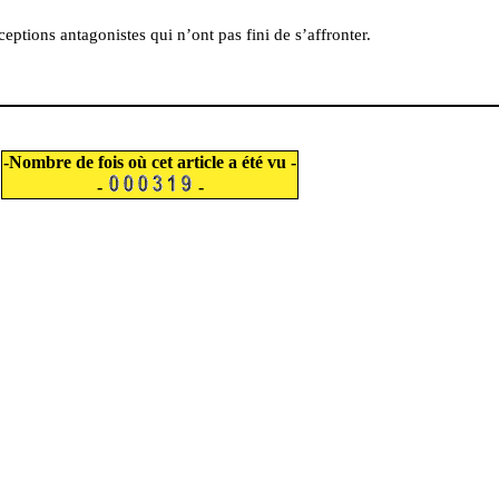
ptions antagonistes qui n’ont pas fini de s’affronter.
-Nombre de fois où cet article a été vu -
-
-