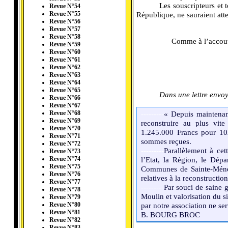
---------
Les souscripteurs et 
Revue N°54
République, ne sauraient att
Revue N°55
Revue N°56
Revue N°57
Revue N°58
Comme à l’accoutu
Revue N°59
Revue N°60
Revue N°61
Revue N°62
Revue N°63
Revue N°64
Revue N°65
---------
Dans une lettre envoyé
Revue N°66
Revue N°67
---------
« Depuis maintenan
Revue N°68
Revue N°69
reconstruire au plus vi
Revue N°70
1.245.000 Francs pour 10
Revue N°71
sommes reçues.
Revue N°72
---------
Parallèlement à cet
Revue N°73
l’Etat, la Région, le Dé
Revue N°74
Revue N°75
Communes de Sainte-Méneh
Revue N°76
relatives à la reconstructio
Revue N°77
---------
Par souci de saine 
Revue N°78
Moulin et valorisation du s
Revue N°79
par notre association ne se
Revue N°80
Revue N°81
B. BOURG BROC
Revue N°82
Revue N°83