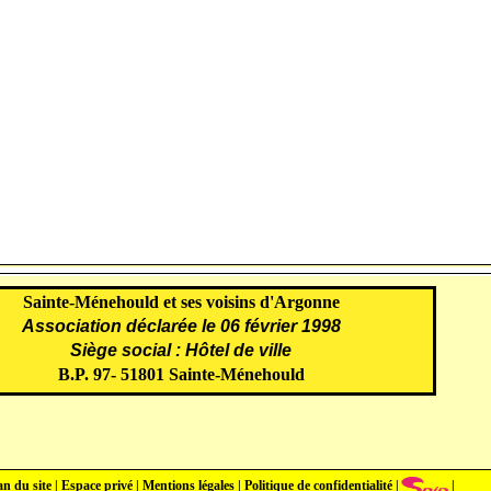
Sainte-Ménehould et ses voisins d'Argonne
Association déclarée le 06 février 1998
Siège social : Hôtel de ville
B.P. 97- 51801 Sainte-Ménehould
an du site
|
Espace privé
|
Mentions légales
|
Politique de confidentialité
|
|