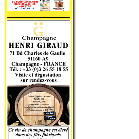
t
r
e
e
t
e
e
n
s
e
:
l
t
t
e
e
t
s
u
à