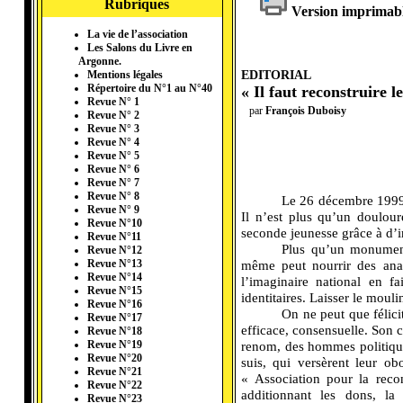
Rubriques
Version imprimab
La vie de l’association
Les Salons du Livre en
Argonne.
EDITORIAL
Mentions légales
Répertoire du N°1 au N°40
« Il faut reconstruire 
Revue N° 1
par
François Duboisy
Revue N° 2
Revue N° 3
Revue N° 4
Revue N° 5
Revue N° 6
Revue N° 7
Revue N° 8
---------
Le 26 décembre 1999,
Revue N° 9
Il n’est plus qu’un doulou
Revue N°10
seconde jeunesse grâce à d’
Revue N°11
---------
Plus qu’un monument
Revue N°12
même peut nourrir des analy
Revue N°13
Revue N°14
l’imaginaire national en f
Revue N°15
identitaires. Laisser le moul
Revue N°16
---------
On ne peut que félic
Revue N°17
efficace, consensuelle. Son c
Revue N°18
renom, des hommes politiques
Revue N°19
Revue N°20
suis, qui versèrent leur obo
Revue N°21
« Association pour la reco
Revue N°22
additionnant les dons, la
Revue N°23