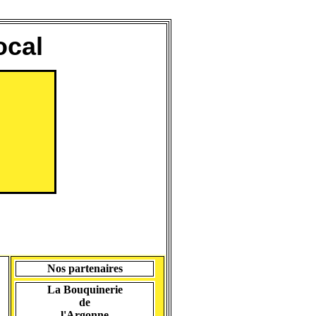
ocal
Nos partenaires
La Bouquinerie
de
l'Argonne