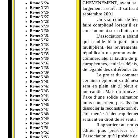
CHEVENEMENT, avant sa démi
Revue N°24
largement assuré. Il suffisa
Revue N°25
Revue N°26
septembre 2001.
Revue N°27
---------
Un vrai conte de fées
Revue N°28
faire compliqué lorsqu’il es
Revue N°29
constamment sur la butte, on
Revue N°30
---------
L’association a aban
Revue N°31
Revue N°32
qui semble bien parti po
Revue N°33
multiplient, les revirement
Revue N°34
républicain ou promouvoir «
Revue N°35
commerciale. Il faudra de p
Revue N°36
européennes, tenir les délais,
Revue N°37
Revue N°38
de légalité des différentes co
Revue N°39
---------
Le projet du commerc
Revue N°40
certains déplorent sa démesu
Revue N°41
sera en plein air (il pleut e
Revue N°42
mercantile. Mais on trouve a
Revue N°43
Revue N°44
l’axe d’une solide animation
Revue N°45
nous concernent pas. Ils son
Revue N°46
dissocier la reconstruction d
Revue N°47
être menée à bien rapidement
Revue N°48
seraient en droit de se sentir
Revue N°49
Revue N°50
---------
Il appartient au nouv
Revue N°51
édifier puis préserver 
Revue N°52
l’association qu’il préside d
Revue N°53