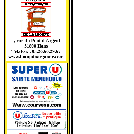
1, rue du Pont d'Argent
51800 Hans
Tél./Fax : 03.26.60.29.67
www.bouquinargonne.com
.
e
-
s
s
,
e
e
:
n
e