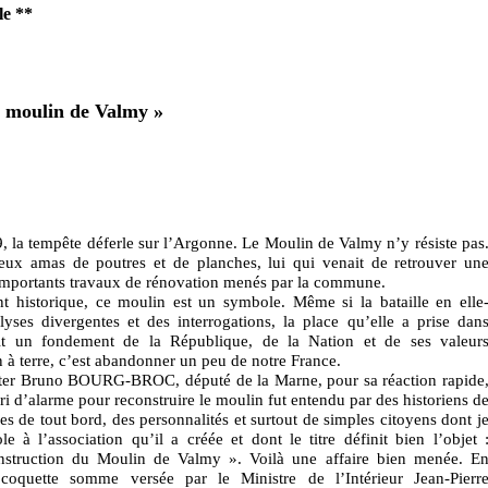
le
**
le moulin de Valmy »
 la tempête déferle sur l’Argonne. Le Moulin de Valmy n’y résiste pas
reux amas de poutres et de planches, lui qui venait de retrouver un
importants travaux de rénovation menés par la commune.
 historique, ce moulin est un symbole. Même si la bataille en elle
ses divergentes et des interrogations, la place qu’elle a prise dan
ait un fondement de la République, de la Nation et de ses valeur
in à terre, c’est abandonner un peu de notre France.
iter Bruno BOURG-BROC, député de la Marne, pour sa réaction rapide
ri d’alarme pour reconstruire le moulin fut entendu par des historiens d
 de tout bord, des personnalités et surtout de simples citoyens dont j
le à l’association qu’il a créée et dont le titre définit bien l’objet 
nstruction du Moulin de Valmy ». Voilà une affaire bien menée. E
 coquette somme versée par le Ministre de l’Intérieur Jean-Pierr