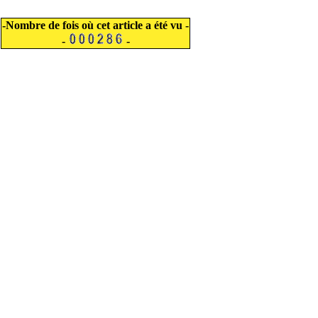
-Nombre de fois où cet article a été vu -
-
-