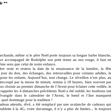
le
**
archande, même si le père Noël porte toujours sa longue barbe blanche
ouve accompagné de Rodolphe son petit renne au nez rouge, il faut e
ême sens que celui de notre enfance.
e reste et restera la date de la renaissance de la lumière, la fêt
e jour du don, des échanges, des retrouvailles pour certains adultes, l
pour les enfants. Aujourd’hui, tout change. Le réveillon n’est plus, a
recoupé par la messe de minuit, remise à 18 heures, bien souvent pa
us choisie au premier dimanche de l’Avent pour éclairer cette veillée, l
rappeler les 4 dimanches précédents Noël a été oublié, les bonbons on
évangile dans le calendrier de l’Avent, le bœuf et l’âne manquen
, quel dommage pour la tradition !
 cadeau attendu, rêvé, a été remplacé par une avalanche de cadeaux qu
 tablette à la 4G, voire davantage, il n’y a plus de limites... le toujour