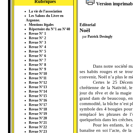
Rubriques
Version imprimab
La vie de l’association
Les Salons du Livre en
Argonne.
Editorial
Mentions légales
Répertoire du N°1 au N°40
Noël
Revue N° 1
par
Patrick Desingly
Revue N° 2
Revue N° 3
Revue N° 4
Revue N° 5
Revue N° 6
Revue N° 7
Revue N° 8
Dans notre société m
Revue N° 9
ses habits rouges et se tr
Revue N°10
convenir, Noël n’a plus le m
Revue N°11
Certes le 25 Décembr
Revue N°12
chrétienne de la Nativité, l
Revue N°13
Revue N°14
jour du rêve et de la magie 
Revue N°15
grand dam de beaucoup, ent
Revue N°16
commodité, la bûche n’est pl
Revue N°17
symbole des 4 bougies pour 
Revue N°18
remplacé les phrases de l’
Revue N°19
Revue N°20
quelquefois dans les crèches
Revue N°21
Pour les enfants, le
Revue N°22
banalise en soi l’acte, de la
Revue N°23