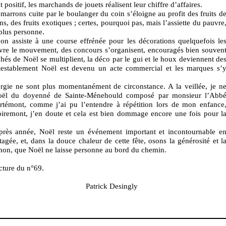
 positif, les marchands de jouets réalisent leur chiffre d’affaires.
 marrons cuite par le boulanger du coin s’éloigne au profit des fruits d
ns, des fruits exotiques ; certes, pourquoi pas, mais l’assiette du pauvre
plus personne.
 on assiste à une course effrénée pour les décorations quelquefois le
uivre le mouvement, des concours s’organisent, encouragés bien souven
rchés de Noël se multiplient, la déco par le gui et le houx deviennent de
establement Noël est devenu un acte commercial et les marques s’
gie ne sont plus momentanément de circonstance. A la veillée, je n
Noël du doyenné de Sainte-Ménehould composé par monsieur l’Abb
urtémont, comme j’ai pu l’entendre à répétition lors de mon enfance
emont, j’en doute et cela est bien dommage encore une fois pour l
rès année, Noël reste un événement important et incontournable e
agée, et, dans la douce chaleur de cette fête, osons la générosité et l
u non, que Noël ne laisse personne au bord du chemin.
cture du n°69.
Patrick Desingly