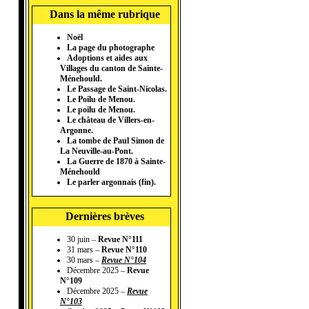
Dans la même rubrique
Noël
La page du photographe
Adoptions et aides aux
Villages du canton de Sainte-
Ménehould.
Le Passage de Saint-Nicolas.
Le Poilu de Menou.
Le poilu de Menou.
Le château de Villers-en-
Argonne.
La tombe de Paul Simon de
La Neuville-au-Pont.
La Guerre de 1870 à Sainte-
Ménehould
Le parler argonnais (fin).
Dernières brèves
30 juin –
Revue N°111
31 mars –
Revue N°110
30 mars –
Revue N°104
Décembre 2025 –
Revue
N°109
Décembre 2025 –
Revue
N°103