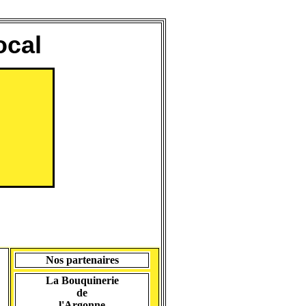
ocal
Nos partenaires
La Bouquinerie
de
l'Argonne