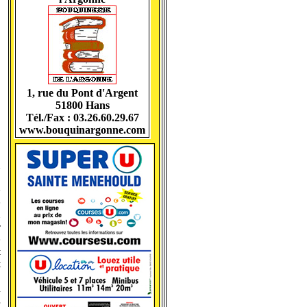
1, rue du Pont d'Argent
51800 Hans
Tél./Fax : 03.26.60.29.67
www.bouquinargonne.com
,
n
e
e
u
r
e
t
t
i
s