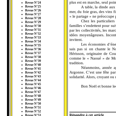
plus est en marche, seul point
Revue N°24
A table, la dinde aux
Revue N°25
Revue N°26
mer, du foie gras, des vins fi
Revue N°27
« le partage » ne préoccupe 
Revue N°28
Chez les particuliers
Revue N°29
familles s’endettent pour s
Revue N°30
par les collectivités, les ma
Revue N°31
Revue N°32
idées moyenâgeuses. Incont
Revue N°33
invitent.
Revue N°34
Les économies d’éner
Revue N°35
sais pas si on chante le 
Revue N°36
Hérisson, originaire de Co
Revue N°37
Revue N°38
comme le « Naoué » de Moir
Revue N°39
tradition.
Revue N°40
Néanmoins, année ap
Revue N°41
Argonne. C’est une fête part
Revue N°42
solidarité. Alors, croyant o
Revue N°43
Revue N°44
Revue N°45
Bon Noël et bonne le
Revue N°46
Revue N°47
Revue N°48
Revue N°49
Revue N°50
Revue N°51
Revue N°52
Répondre à cet article
Revue N°53