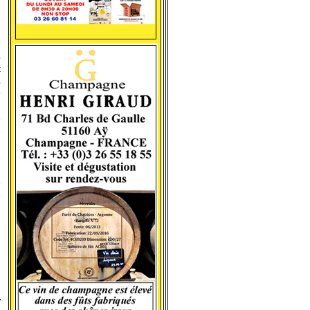
e
,
s
t
s
y
e
é
,
a
n
a