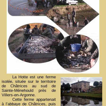
La Hotte est une ferme
isolée, située sur le territoire
de Châtrices au sud de
Sainte-Ménehould près de
Villers-en-Argonne.
Cette ferme appartenait
à l’abbaye de Châtrices, puis