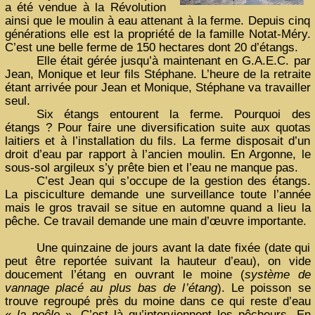
a été vendue à la Révolution
ainsi que le moulin à eau attenant à la ferme. Depuis cinq
générations elle est la propriété de la famille Notat-Méry.
C’est une belle ferme de 150 hectares dont 20 d’étangs.
Elle était gérée jusqu’à maintenant en G.A.E.C. par
Jean, Monique et leur fils Stéphane. L’heure de la retraite
étant arrivée pour Jean et Monique, Stéphane va travailler
seul.
Six étangs entourent la ferme. Pourquoi des
étangs ? Pour faire une diversification suite aux quotas
laitiers et à l’installation du fils. La ferme disposait d’un
droit d’eau par rapport à l’ancien moulin. En Argonne, le
sous-sol argileux s’y prête bien et l’eau ne manque pas.
C’est Jean qui s’occupe de la gestion des étangs.
La pisciculture demande une surveillance toute l’année
mais le gros travail se situe en automne quand a lieu la
pêche. Ce travail demande une main d’œuvre importante.
Une quinzaine de jours avant la date fixée (date qui
peut être reportée suivant la hauteur d’eau), on vide
doucement l’étang en ouvrant le moine (
système de
vannage placé au plus bas de l’étang
). Le poisson se
trouve regroupé près du moine dans ce qui reste d’eau
«
la poêle
». C’est là qu’interviennent les pêcheurs. En