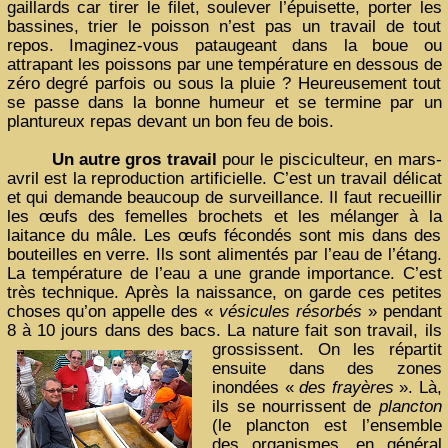
gaillards car tirer le filet, soulever l’épuisette, porter les
bassines, trier le poisson n’est pas un travail de tout
repos. Imaginez-vous pataugeant dans la boue ou
attrapant les poissons par une température en dessous de
zéro degré parfois ou sous la pluie ? Heureusement tout
se passe dans la bonne humeur et se termine par un
plantureux repas devant un bon feu de bois.
Un autre gros travail
pour le pisciculteur, en mars-
avril est la reproduction artificielle. C’est un travail délicat
et qui demande beaucoup de surveillance. Il faut recueillir
les œufs des femelles brochets et les mélanger à la
laitance du mâle. Les œufs fécondés sont mis dans des
bouteilles en verre. Ils sont alimentés par l’eau de l’étang.
La température de l’eau a une grande importance. C’est
très technique. Après la naissance, on garde ces petites
choses qu’on appelle des «
vésicules résorbés
» pendant
8 à 10 jours dans des bacs. La nature fait son travail,
ils
grossissent. On les répartit
ensuite dans des zones
inondées «
des frayères
». Là,
ils se nourrissent de
plancton
(le plancton est l’ensemble
des organismes, en général